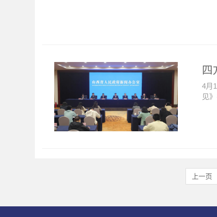
四
4月
见》
上一页