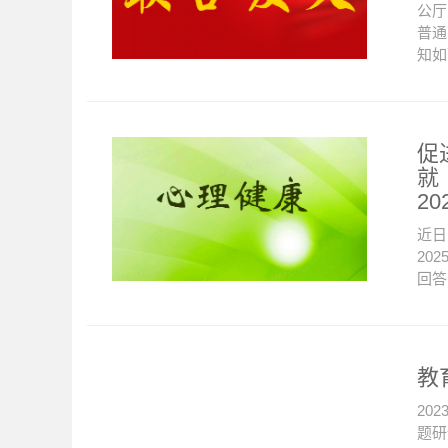
公厅
普通
知如
促
就
2
近日
20
回答
教
20
题研