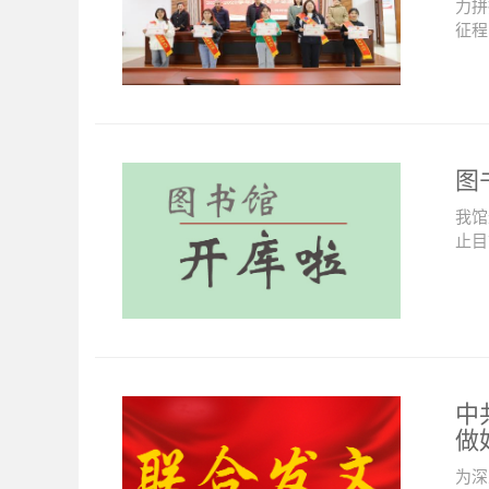
力拼
征程
图
我馆
止目
中
做
为深