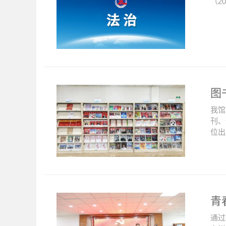
（2
图
我馆
刊、
位出
青
通过