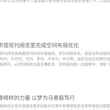
021年12月24日第十三届全国人民代表大会常务委员会第三十二次会
书馆现刊阅览室完成空间布局优化
现刊阅览室典藏现刊和现年度报纸。现刊也称杂志，是指当年出版
旬刊、半月刊、月刊、季刊、半年刊、年刊等。由依法设立的期刊
版期刊，必须经新闻出版总署批准，持有国内统一出版物号，领取《期
春榜样的力量 以梦为马勇毅笃行
榜样的示范作用感染更多的新时代青年有理想有担当有梦想成为国