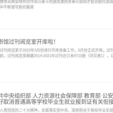
搏体现典型榜样的作用以奋斗的姿态激扬青春以聪明才智贡献社会
中不断谱写新的篇章
书馆过刊阅览室开库啦！
过刊阅览室于2023年3月份进行开库准备工作，5月份正式开库。
前，过刊阅览室典藏2014-2021年过刊合订本9710册（详见表1），
共中央组织部 人力资源社会保障部 教育部 公
好取消普通高等学校毕业生就业报到证有关衔
入贯彻党的二十大精神，全面落实党中央、国务院关于高校毕业生