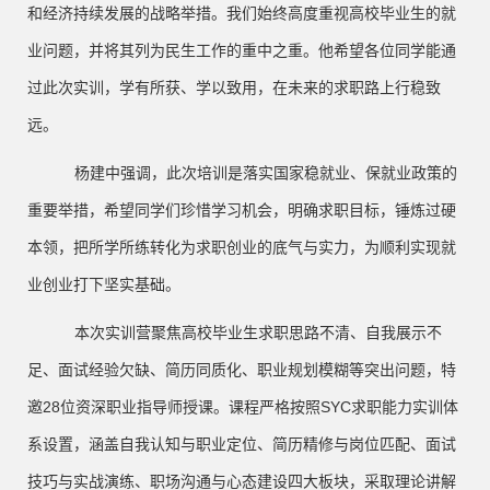
和经济持续发展的战略举措。我们始终高度重视高校毕业生的就
业问题，并将其列为民生工作的重中之重。他希望各位同学能通
过此次实训，学有所获、学以致用，在未来的求职路上行稳致
远。
杨建中强调，此次培训是落实国家稳就业、保就业政策的
重要举措，希望同学们珍惜学习机会，明确求职目标，锤炼过硬
本领，把所学所练转化为求职创业的底气与实力，为顺利实现就
业创业打下坚实基础。
本次实训营聚焦高校毕业生求职思路不清、自我展示不
足、面试经验欠缺、简历同质化、职业规划模糊等突出问题，特
邀
28位资深职业指导师授课。课程严格按照SYC求职能力实训体
系设置，涵盖自我认知与职业定位、简历精修与岗位匹配、面试
技巧与实战演练、职场沟通与心态建设四大板块，采取理论讲解