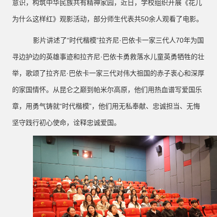
意识，构筑中华民族共有精神家园，近日，学校组织开展《花儿
为什么这样红》观影活动，部分师生代表共
50余人观看了电影。
影片讲述了
“时代楷模”拉齐尼·巴依卡一家三代人70年为国
寻边护边的英雄事迹和拉齐尼·巴依卡勇救落水儿童英勇牺牲的壮
举，歌颂了拉齐尼·巴依卡一家三代对伟大祖国的赤子衷心和深厚
的家国情怀。从昆仑之巅到帕米尔高原，他们用热血谱写爱国乐
章，用勇气铸就“时代楷模”，他们用无私奉献、忠诚担当、无悔
坚守践行初心使命，诠释忠诚爱国。