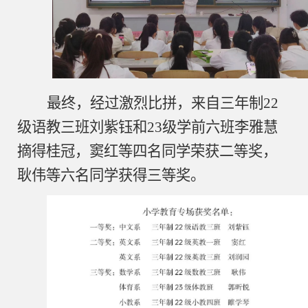
最终，经过激烈比拼，来自三年制
22
级语教三班刘紫钰和
23
级学前六班李雅慧
摘得桂冠，窦红等四名同学荣获二等奖，
耿伟等六名同学获得三等奖。