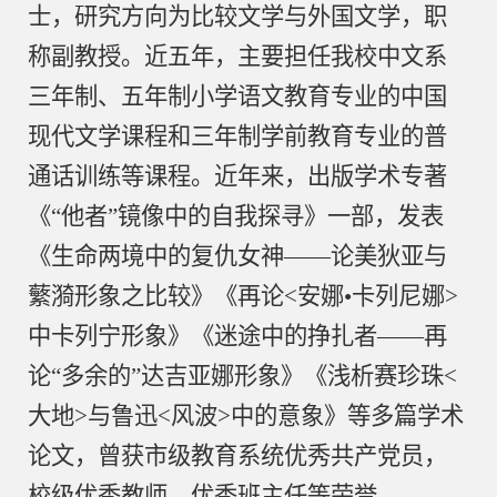
士，研究方向为比较文学与外国文学，职
称副教授。近五年，主要担任我校中文系
三年制、五年制小学语文教育专业的中国
现代文学课程和三年制学前教育专业的普
通话训练等课程。近年来，出版学术专著
《
“他者”镜像中的自我探寻》一部，发表
《
生命两境中的复仇女神
——论美狄亚与
蘩漪形象之比较
》《
再论
<安娜•卡列尼娜>
中卡列宁形象
》《
迷途中的挣扎者
——再
论“多余的”达吉亚娜形象
》《
浅析赛珍珠
<
大地>与鲁迅<风波>中的意象
》等多篇学术
论文，曾获市级教育系统优秀共产党员，
校级优秀教师、优秀班主任等荣誉。